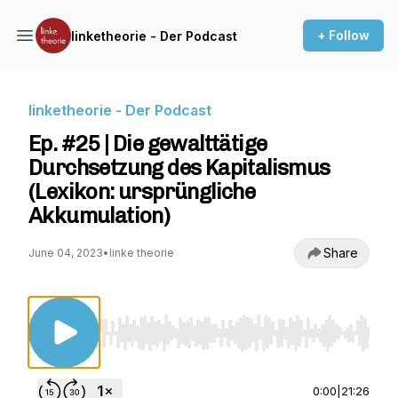
+ Follow
linketheorie - Der Podcast
linketheorie - Der Podcast
Ep. #25 | Die gewalttätige
Durchsetzung des Kapitalismus
(Lexikon: ursprüngliche
Akkumulation)
Share
June 04, 2023
•
linke theorie
Use Left/Right to seek, Home/End to jump to st
0:00
|
21:26