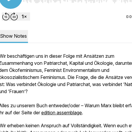
Use Left/Right to seek, Home/End to jump to start o
0:
Show Notes
Wir beschäftigen uns in dieser Folge mit Ansätzen zum
Zusammenhang von Patriarchat, Kapital und Ökologie, darunter
dem Ökofeminismus, Feminist Environmentalism und
ökosozialistischem Feminismus. Die Frage, die die Ansätze ver
ist: Was verbindet Ökologie und Patriarchat, was verbindet ‘Nat
und ‘Frauen’?
Alles zu unserem Buch entweder/oder – Warum Marx bleibt erf
ihr auf der Seite der
edition assemblage
.
Wir erheben keinen Anspruch auf Vollständigkeit. Wenn euch 