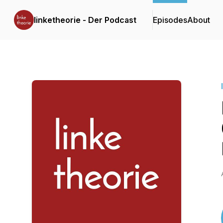
linketheorie - Der Podcast
Episodes
About