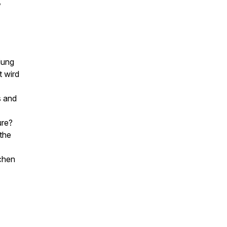
,
iung
t wird
s and
ure?
 the
schen