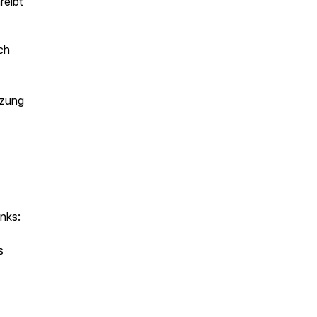
reibt
ch
tzung
nks:
s