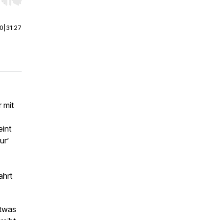
r end. Hold shift to jump forward or backward.
00
|
31:27
 mit
eint
ur’
ahrt
etwas