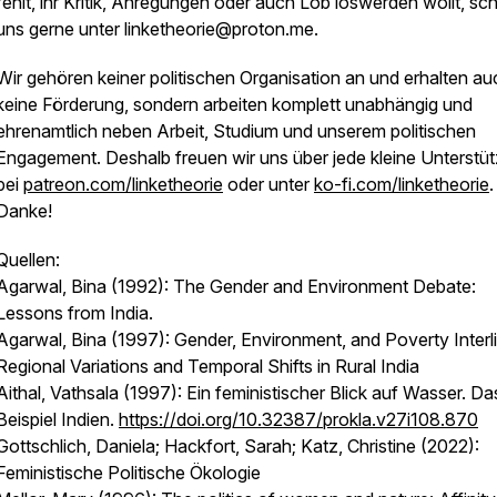
fehlt, ihr Kritik, Anregungen oder auch Lob loswerden wollt, sch
uns gerne unter linketheorie@proton.me.
Wir gehören keiner politischen Organisation an und erhalten au
keine Förderung, sondern arbeiten komplett unabhängig und
ehrenamtlich neben Arbeit, Studium und unserem politischen
Engagement. Deshalb freuen wir uns über jede kleine Unterstü
bei
patreon.com/linketheorie
oder unter
ko-fi.com/linketheorie
.
Danke!
Quellen:
Agarwal, Bina (1992): The Gender and Environment Debate:
Lessons from India.
Agarwal, Bina (1997): Gender, Environment, and Poverty Interli
Regional Variations and Temporal Shifts in Rural India
Aithal, Vathsala (1997): Ein feministischer Blick auf Wasser. Da
Beispiel Indien.
https://doi.org/10.32387/prokla.v27i108.870
Gottschlich, Daniela; Hackfort, Sarah; Katz, Christine (2022):
Feministische Politische Ökologie