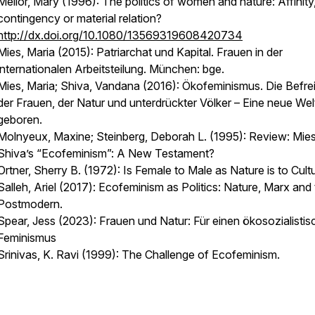
Mellor, Mary (1996): The politics of women and nature: Affinity
contingency or material relation?
http://dx.doi.org/10.1080/13569319608420734
Mies, Maria (2015): Patriarchat und Kapital. Frauen in der
internationalen Arbeitsteilung. München: bge.
Mies, Maria; Shiva, Vandana (2016):
Ökofeminismus. Die Befre
der Frauen, der Natur und unterdrückter Völker – Eine neue Wel
geboren.
Molnyeux, Maxine; Steinberg, Deborah L. (1995): Review: Mie
Shiva’s “Ecofeminism”: A New Testament?
Ortner, Sherry B. (1972): Is Female to Male as Nature is to Cult
Salleh, Ariel (2017
): Ecofeminism as Politics: Nature, Marx and
Postmodern.
Spear, Jess (2023): Frauen und Natur: Für einen ökosozialisti
Feminismus
Srinivas, K. Ravi (1999): The Challenge of Ecofeminism.