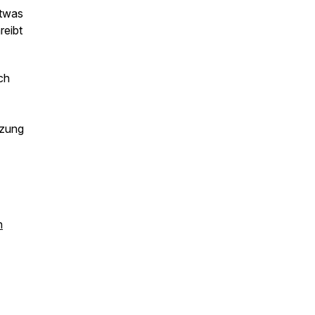
etwas
reibt
ch
tzung
n