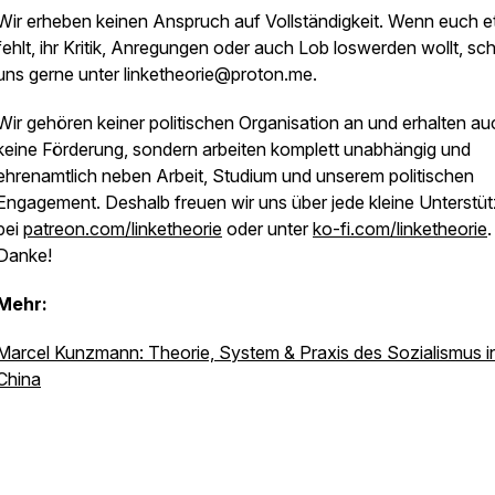
Wir erheben keinen Anspruch auf Vollständigkeit. Wenn euch 
fehlt, ihr Kritik, Anregungen oder auch Lob loswerden wollt, sch
uns gerne unter linketheorie@proton.me.
Wir gehören keiner politischen Organisation an und erhalten au
keine Förderung, sondern arbeiten komplett unabhängig und
ehrenamtlich neben Arbeit, Studium und unserem politischen
Engagement. Deshalb freuen wir uns über jede kleine Unterstü
bei
patreon.com/linketheorie
oder unter
ko-fi.com/linketheorie
.
Danke!
Mehr:
Marcel Kunzmann: Theorie, System & Praxis des Sozialismus i
China