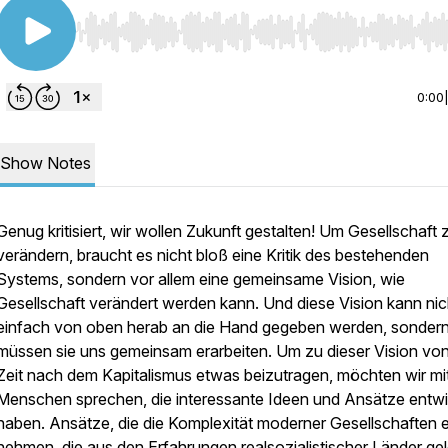
Use Left/Right to seek, Home/End to jump to start o
0:00
Show Notes
Genug kritisiert, wir wollen Zukunft gestalten! Um Gesellschaft 
verändern, braucht es nicht bloß eine Kritik des bestehenden
Systems, sondern vor allem eine gemeinsame Vision, wie
Gesellschaft verändert werden kann. Und diese Vision kann nic
einfach von oben herab an die Hand gegeben werden, sondern
müssen sie uns gemeinsam erarbeiten. Um zu dieser Vision von
Zeit nach dem Kapitalismus etwas beizutragen, möchten wir mi
Menschen sprechen, die interessante Ideen und Ansätze entwi
haben. Ansätze, die die Komplexität moderner Gesellschaften e
nehmen, die aus den Erfahrungen realsozialistischer Länder gel