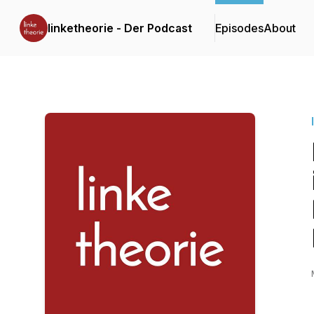
linketheorie - Der Podcast
Episodes
About