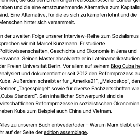
haben und die eine ernstzunehmende Alternative zum Kapitali
sind. Eine Alternative, für die es sich zu kämpfen lohnt und die
Menschen hinter sich versammelt.
In der zweiten Folge unserer Interview-Reihe zum Sozialismus
sprechen wir mit Marcel Kunzmann. Er studierte
Politikwissenschaften, Geschichte und Ökonomie in Jena und
Havanna. Seinen Master absolvierte er in Lateinamerikastudien
der Freien Universität Berlin. Vor allem auf seinem
Blog Cuba h
analysiert und dokumentiert er seit 2012 den Reformprozess au
Kuba. Außerdem schreibt er für „Amerika21“, „Makroskop“, den
Berliner „Tagesspiegel“ sowie für diverse Fachzeitschriften wie
„Cuba Standard“. Sein inhaltlicher Schwerpunkt sind die
wirtschaftlichen Reformprozesse in sozialistischen Ökonomien
neben Kuba zum Beispiel auch China und Vietnam.
Alles zu unserem Buch entweder/oder – Warum Marx bleibt erf
ihr auf der Seite der
edition assemblage
.