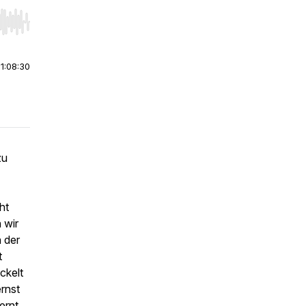
r end. Hold shift to jump forward or backward.
|
1:08:30
zu
ht
 wir
 der
t
ckelt
rnst
ernt