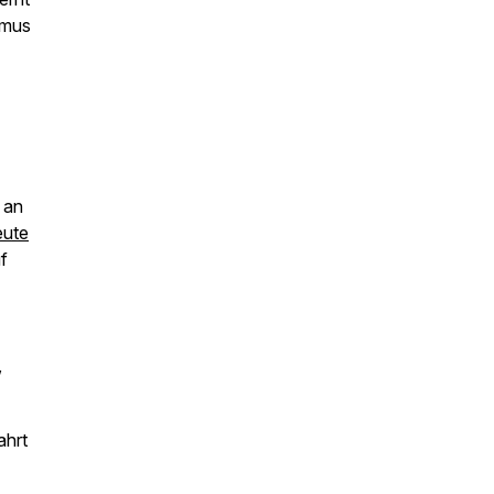
smus
 an
eute
f
,
ahrt