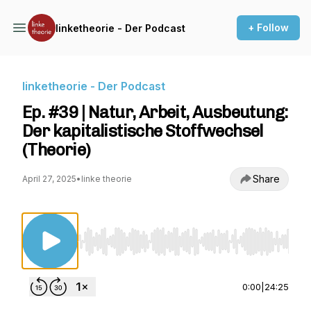
+ Follow
linketheorie - Der Podcast
linketheorie - Der Podcast
Ep. #39 | Natur, Arbeit, Ausbeutung:
Der kapitalistische Stoffwechsel
(Theorie)
Share
April 27, 2025
•
linke theorie
Use Left/Right to seek, Home/End to jump to st
0:00
|
24:25