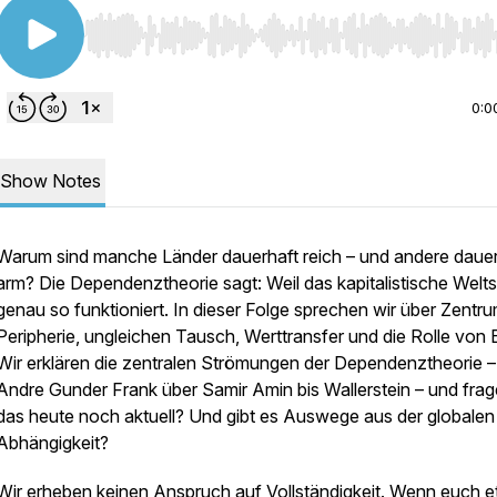
Use Left/Right to seek, Home/End to jump to start o
0:0
Show Notes
Warum sind manche Länder dauerhaft reich – und andere dauer
arm? Die Dependenztheorie sagt: Weil das kapitalistische Welt
genau so funktioniert. In dieser Folge sprechen wir über Zentr
Peripherie, ungleichen Tausch, Werttransfer und die Rolle von E
Wir erklären die zentralen Strömungen der Dependenztheorie 
Andre Gunder Frank über Samir Amin bis Wallerstein – und frage
das heute noch aktuell? Und gibt es Auswege aus der globalen
Abhängigkeit?
Wir erheben keinen Anspruch auf Vollständigkeit. Wenn euch 