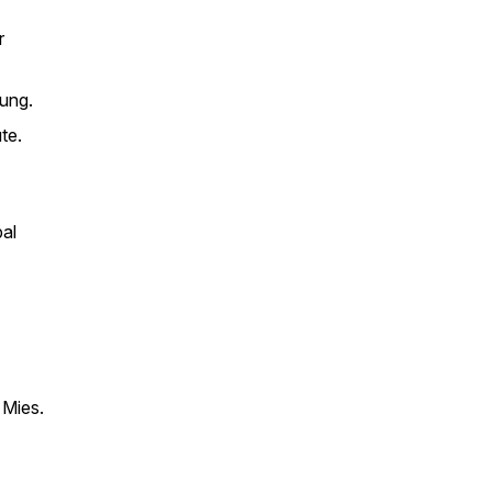
r
ung.
ute.
al
 Mies.