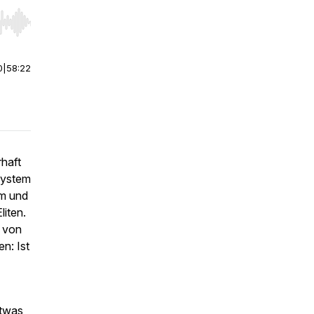
r end. Hold shift to jump forward or backward.
0
|
58:22
haft
system
um und
liten.
– von
n: Ist
etwas