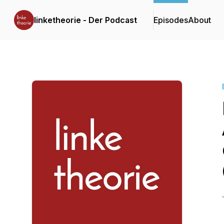
linketheorie - Der Podcast
Episodes
About