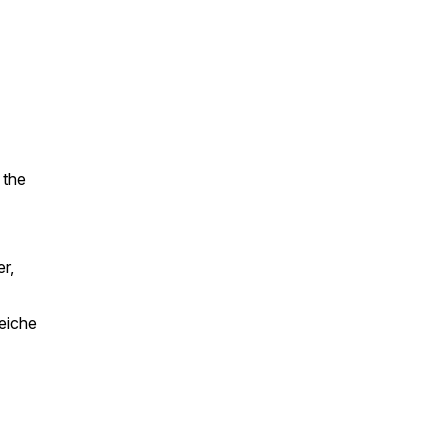
 the
r,
eiche