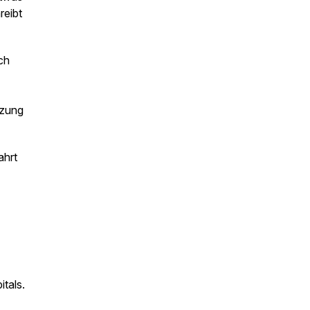
reibt
ch
tzung
ahrt
itals.