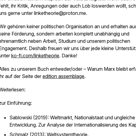
fehlt, ihr Kritik, Anregungen oder auch Lob loswerden wollt, sch
uns gerne unter linketheorie@proton.me.
Wir gehören keiner politischen Organisation an und erhalten au
keine Förderung, sondern arbeiten komplett unabhängig und
ehrenamtlich neben Arbeit, Studium und unserem politischen
Engagement. Deshalb freuen wir uns über jede kleine Unterstü
unter
ko-fi.com/linketheorie
. Danke!
Alles zu unserem Buch entweder/oder – Warum Marx bleibt erf
ihr auf der Seite der
edition assemblage
.
Weiterlesen:
zur Einführung:
Sablowski (2019):
Weltmarkt, Nationalstaat und ungleiche
Entwicklung. Zur Analyse der Internationalisierung des Kap
Schmalz (2013):
Weltsystemtheorie.