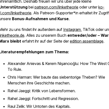
ehrenamtlich. Deshalb freuen wir uns über jede kleine
Unterstützung
bei
patreon.com/linketheorie
oder unter
ko-
fi.com/linketheorie
. Als Patreon-Supporter*in erhaltet ihr Zugrif
unsere
Bonus-Aufnahmen und Kurse
.
Mehr zu uns findet ihr außerdem auf
Instagram
, TikTok oder un
linketheorie.de
. Alles zu unserem Buch
entweder/oder – Wa
Marx bleibt
erfahrt ihr auf der Seite der
edition assemblage
.
Literaturempfehlungen zum Thema:
Alexander Anievas & Kerem Nişancıoğlu: How The West
To Rule.
Chris Harman: Wer baute das siebentorige Theben? Wie
Menschen ihre Geschichte machen.
Rahel Jaeggi: Kritik von Lebensformen.
Rahel Jaeggi: Fortschritt und Regression.
Raul Zelik: Wir Untoten des Kapitals.