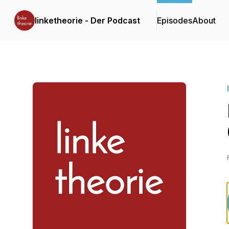
linketheorie - Der Podcast
Episodes
About