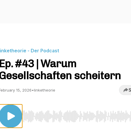
linketheorie - Der Podcast
Ep. #43 | Warum
Gesellschaften scheitern
S
February 15, 2026
•
linketheorie
Use Left/Right to seek, Home/End to jump to start o