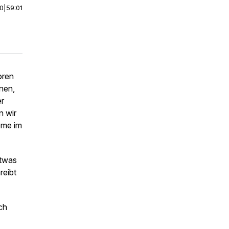
00
|
59:01
oren
nen,
er
n wir
eme im
etwas
reibt
ch