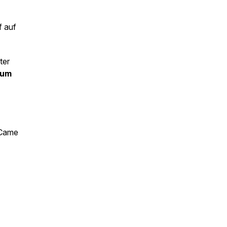
f auf
ter
rum
 Came