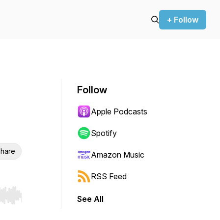
+ Follow
Follow
Apple Podcasts
Spotify
hare
Amazon Music
RSS Feed
See All
r end. Hold shift to jump forward or backward.